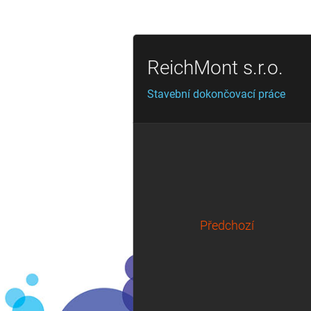
ReichMont s.r.o.
Stavební dokončovací práce
Předchozí