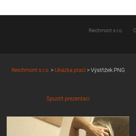
Reichmont s.r.o.
O
Reichmont s.r.o.
>
Ukázka prací
>
Výstřižek.PNG
Spustit prezentaci